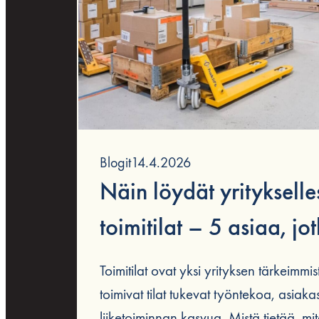
Blogit
14.4.2026
Näin löydät yritykselle
toimitilat – 5 asiaa, jotka
kannattaa ottaa huom
Toimitilat ovat yksi yrityksen tärkeimmis
toimivat tilat tukevat työntekoa, asiak
liiketoiminnan kasvua. Mistä tietää, mi