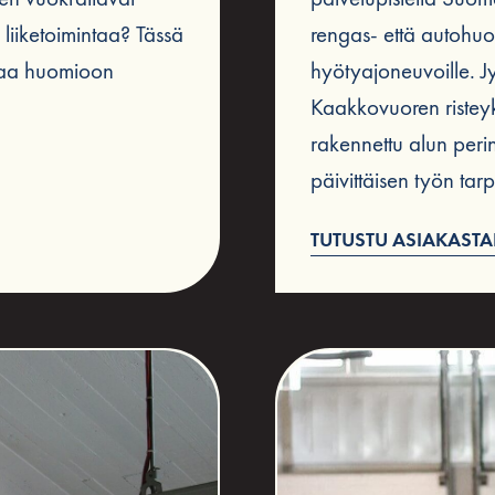
e liiketoimintaa? Tässä
rengas- että autohuol
ttaa huomioon
hyötyajoneuvoille. J
Kaakkovuoren risteyks
rakennettu alun per
päivittäisen työn tarp
TUTUSTU ASIAKAST