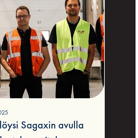
025
löysi Sagaxin avulla