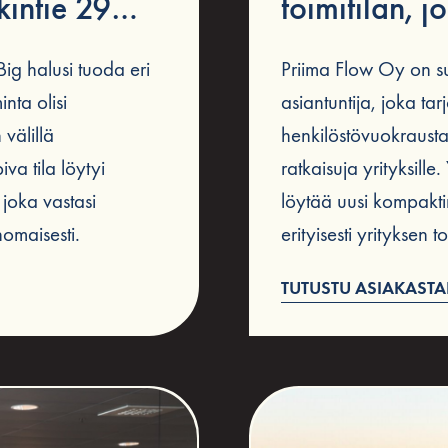
kintie 29
toimitilan, j
n tarpeisiin
kasvua ja he
Big halusi tuoda eri
Priima Flow Oy on su
nta olisi
asiantuntija, joka tar
välillä
henkilöstövuokrausta
va tila löytyi
ratkaisuja yrityksill
 joka vastasi
löytää uusi kompaktim
nomaisesti.
erityisesti yrityksen
TUTUSTU ASIAKAST