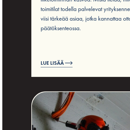
toimitilat todella palvelevat yrityksenn
viisi tärkeää asiaa, jotka kannattaa o
päätöksenteossa.
LUE LISÄÄ