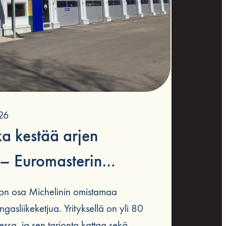
26
oka kestää arjen
 – Euromasterin
imipiste sijaitsee
on osa Michelinin omistamaa
stamassa kiinteistössä
gasliikeketjua. Yrityksellä on yli 80
ssa, ja sen tarjonta kattaa sekä