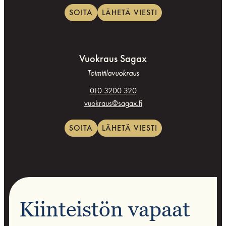
SOITA
LÄHETÄ VIESTI
Vuokraus Sagax
Toimitilavuokraus
010 3200 320
vuokraus@sagax.fi
SOITA
LÄHETÄ VIESTI
Kiinteistön vapaat