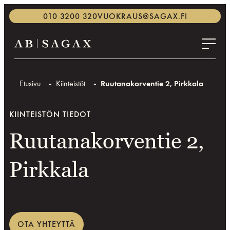
Siirry
010 3200 320
VUOKRAUS@SAGAX.FI
suoraan
sisältöön
Sagax Finland
Sagaxtilat.fi,
vuokrattavat
toimitilat
Etusivu
Kiinteistöt
Ruutanakorventie 2, Pirkkala
Suomessa,
AB
KIINTEISTÖN TIEDOT
Sagax
Ruutanakorventie 2,
Pirkkala
OTA YHTEYTTÄ