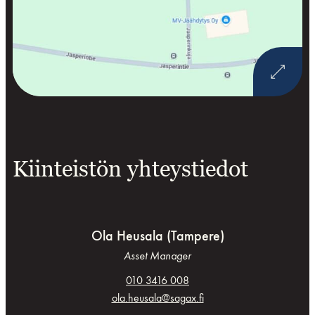
Avaa
kartta
Google
Mapsis
Kiinteistön yhteystiedot
Ola Heusala (Tampere)
Asset Manager
010 3416 008
ola.heusala@sagax.fi